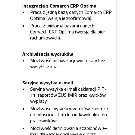
SZCZEGÓŁY
Integracja z Comarch ERP Optima
Praca z jedną bazą danych Comarch ERP
Optima (wersja jednofirmowa).
Praca z wieloma bazami danych
Comarch ERP Optima (wersja dla biur
rachunkowych).
Archiwizacja wydruków
Możliwość archiwizacji wydruków bez
wysyłki e-mail.
Seryjna wysyłka e-mail
Seryjna wysyłka e-mail deklaracji PIT-
11, raportów ZUS IMIR oraz kwitków
wypłaty.
Możliwość wysyłki wydruków zbiorczo
do właścicieli firm lub indywidualnie do
pracowników.
Możliwość definiowania szablonów e-
mail dla każdej opcji wysyłki oraz