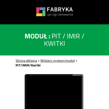
Przycisk
MODUŁ :
PIT / IMIR /
KWITKI
Strona główna
>
Wybierz system/moduł
>
PIT/IMIR/Kwitki